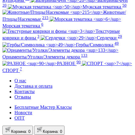
Купидоны
Балерины/Феи
20
50
Мужская тематика
Животные/
215
Птицы/Насекомые
6
Морская тематика
Текстурные
3
29
коврики и фоны
Сердечки
49
Гербы/Символика
133
Орнаменты/Уголки/Элементы декора
90
РАЗНОЕ
7
СПОРТ
О нас
Доставка и оплата
Контакты
Отзывы
Бесплатные Мастер Классы
Новости
ОПТ
Корзина
: 0
Корзина
: 0