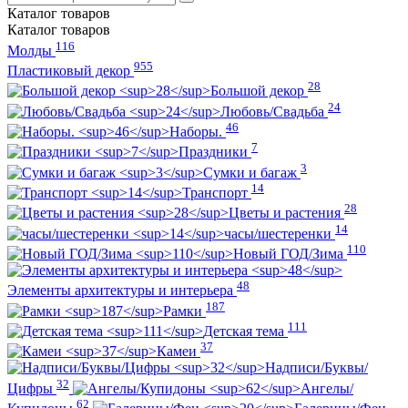
Каталог
товаров
Каталог
товаров
116
Молды
955
Пластиковый декор
28
Большой декор
24
Любовь/Cвадьба
46
Наборы.
7
Праздники
3
Сумки и багаж
14
Транспорт
28
Цветы и растения
14
часы/шестеренки
110
Новый ГОД/Зима
48
Элементы архитектуры и интерьера
187
Рамки
111
Детская тема
37
Камеи
Надписи/Буквы/
32
Цифры
Ангелы/
62