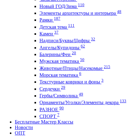
110
Новый ГОД/Зима
48
Элементы архитектуры и интерьера
187
Рамки
111
Детская тема
37
Камеи
32
Надписи/Буквы/Цифры
62
Ангелы/Купидоны
20
Балерины/Феи
50
Мужская тематика
215
Животные/Птицы/Насекомые
6
Морская тематика
3
Текстурные коврики и фоны
29
Сердечки
49
Гербы/Символика
133
Орнаменты/Уголки/Элементы декора
90
РАЗНОЕ
7
СПОРТ
Бесплатные Мастер Классы
Новости
ОПТ