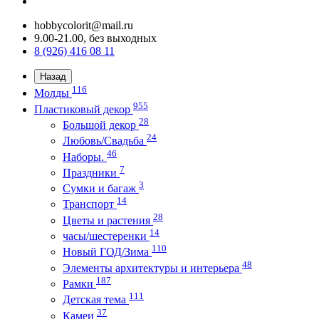
hobbycolorit@mail.ru
9.00-21.00, без выходных
8 (926) 416 08 11
Назад
116
Молды
955
Пластиковый декор
28
Большой декор
24
Любовь/Cвадьба
46
Наборы.
7
Праздники
3
Сумки и багаж
14
Транспорт
28
Цветы и растения
14
часы/шестеренки
110
Новый ГОД/Зима
48
Элементы архитектуры и интерьера
187
Рамки
111
Детская тема
37
Камеи