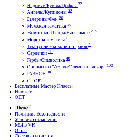
32
Надписи/Буквы/Цифры
62
Ангелы/Купидоны
20
Балерины/Феи
50
Мужская тематика
215
Животные/Птицы/Насекомые
6
Морская тематика
3
Текстурные коврики и фоны
29
Сердечки
49
Гербы/Символика
133
Орнаменты/Уголки/Элементы декора
90
РАЗНОЕ
7
СПОРТ
Бесплатные Мастер Классы
Новости
ОПТ
Назад
Политика безопасности
Условия соглашения
МЫ в VK
О нас
Доставка и оплата