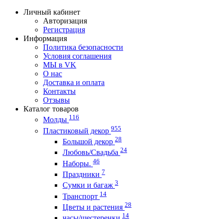
Личный кабинет
Авторизация
Регистрация
Информация
Политика безопасности
Условия соглашения
МЫ в VK
О нас
Доставка и оплата
Контакты
Отзывы
Каталог товаров
116
Молды
955
Пластиковый декор
28
Большой декор
24
Любовь/Cвадьба
46
Наборы.
7
Праздники
3
Сумки и багаж
14
Транспорт
28
Цветы и растения
14
часы/шестеренки