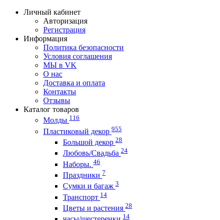
Личный кабинет
Авторизация
Регистрация
Информация
Политика безопасности
Условия соглашения
МЫ в VK
О нас
Доставка и оплата
Контакты
Отзывы
Каталог товаров
116
Молды
955
Пластиковый декор
28
Большой декор
24
Любовь/Cвадьба
46
Наборы.
7
Праздники
3
Сумки и багаж
14
Транспорт
28
Цветы и растения
14
часы/шестеренки