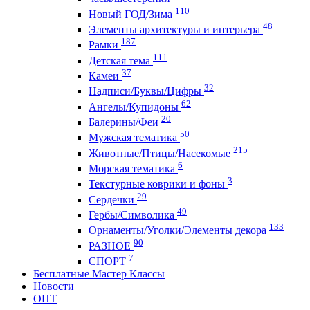
110
Новый ГОД/Зима
48
Элементы архитектуры и интерьера
187
Рамки
111
Детская тема
37
Камеи
32
Надписи/Буквы/Цифры
62
Ангелы/Купидоны
20
Балерины/Феи
50
Мужская тематика
215
Животные/Птицы/Насекомые
6
Морская тематика
3
Текстурные коврики и фоны
29
Сердечки
49
Гербы/Символика
133
Орнаменты/Уголки/Элементы декора
90
РАЗНОЕ
7
СПОРТ
Бесплатные Мастер Классы
Новости
ОПТ