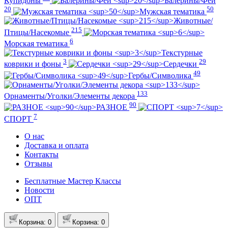
Купидоны
Балерины/Феи
20
50
Мужская тематика
Животные/
215
Птицы/Насекомые
6
Морская тематика
Текстурные
3
29
коврики и фоны
Сердечки
49
Гербы/Символика
133
Орнаменты/Уголки/Элементы декора
90
РАЗНОЕ
7
СПОРТ
О нас
Доставка и оплата
Контакты
Отзывы
Бесплатные Мастер Классы
Новости
ОПТ
Корзина
: 0
Корзина
: 0