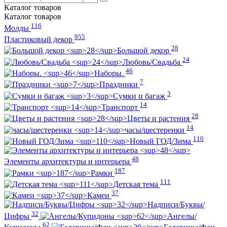
Каталог
товаров
Каталог
товаров
116
Молды
955
Пластиковый декор
28
Большой декор
24
Любовь/Cвадьба
46
Наборы.
7
Праздники
3
Сумки и багаж
14
Транспорт
28
Цветы и растения
14
часы/шестеренки
110
Новый ГОД/Зима
48
Элементы архитектуры и интерьера
187
Рамки
111
Детская тема
37
Камеи
Надписи/Буквы/
32
Цифры
Ангелы/
62