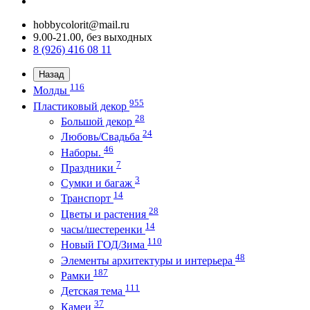
hobbycolorit@mail.ru
9.00-21.00, без выходных
8 (926) 416 08 11
Назад
116
Молды
955
Пластиковый декор
28
Большой декор
24
Любовь/Cвадьба
46
Наборы.
7
Праздники
3
Сумки и багаж
14
Транспорт
28
Цветы и растения
14
часы/шестеренки
110
Новый ГОД/Зима
48
Элементы архитектуры и интерьера
187
Рамки
111
Детская тема
37
Камеи