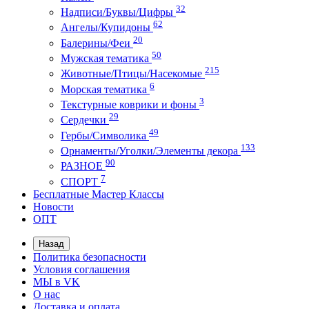
32
Надписи/Буквы/Цифры
62
Ангелы/Купидоны
20
Балерины/Феи
50
Мужская тематика
215
Животные/Птицы/Насекомые
6
Морская тематика
3
Текстурные коврики и фоны
29
Сердечки
49
Гербы/Символика
133
Орнаменты/Уголки/Элементы декора
90
РАЗНОЕ
7
СПОРТ
Бесплатные Мастер Классы
Новости
ОПТ
Назад
Политика безопасности
Условия соглашения
МЫ в VK
О нас
Доставка и оплата