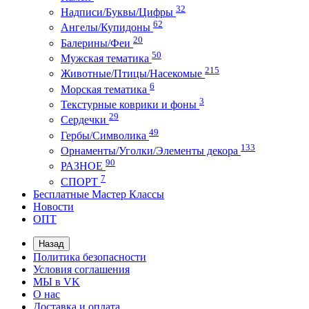
32
Надписи/Буквы/Цифры
62
Ангелы/Купидоны
20
Балерины/Феи
50
Мужская тематика
215
Животные/Птицы/Насекомые
6
Морская тематика
3
Текстурные коврики и фоны
29
Сердечки
49
Гербы/Символика
133
Орнаменты/Уголки/Элементы декора
90
РАЗНОЕ
7
СПОРТ
Бесплатные Мастер Классы
Новости
ОПТ
Назад
Политика безопасности
Условия соглашения
МЫ в VK
О нас
Доставка и оплата