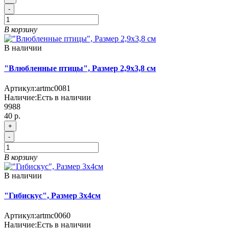
-
В корзину
В наличии
"Влюбленные птицы", Размер 2,9х3,8 см
Артикул:
artmc0081
Наличие:
Есть в наличии
9988
40 р.
+
-
В корзину
В наличии
"Гибискус", Размер 3х4см
Артикул:
artmc0060
Наличие:
Есть в наличии