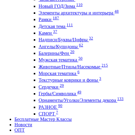
110
Новый ГОД/Зима
48
Элементы архитектуры и интерьера
187
Рамки
111
Детская тема
37
Камеи
32
Надписи/Буквы/Цифры
62
Ангелы/Купидоны
20
Балерины/Феи
50
Мужская тематика
215
Животные/Птицы/Насекомые
6
Морская тематика
3
Текстурные коврики и фоны
29
Сердечки
49
Гербы/Символика
133
Орнаменты/Уголки/Элементы декора
90
РАЗНОЕ
7
СПОРТ
Бесплатные Мастер Классы
Новости
ОПТ