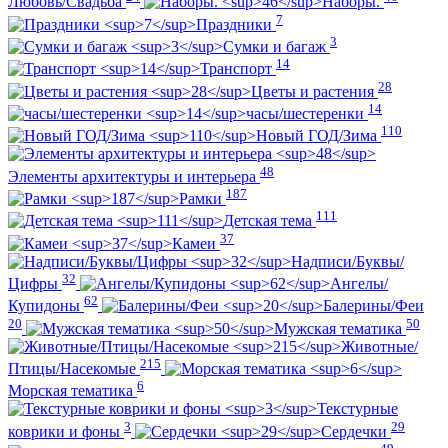
Любовь/Cвадьба
Наборы.
7
Праздники
3
Сумки и багаж
14
Транспорт
28
Цветы и растения
14
часы/шестеренки
110
Новый ГОД/Зима
48
Элементы архитектуры и интерьера
187
Рамки
111
Детская тема
37
Камеи
Надписи/Буквы/
32
Цифры
Ангелы/
62
Купидоны
Балерины/Феи
20
50
Мужская тематика
Животные/
215
Птицы/Насекомые
6
Морская тематика
Текстурные
3
29
коврики и фоны
Сердечки