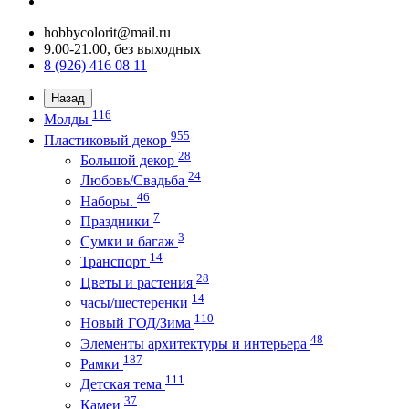
hobbycolorit@mail.ru
9.00-21.00, без выходных
8 (926) 416 08 11
Назад
116
Молды
955
Пластиковый декор
28
Большой декор
24
Любовь/Cвадьба
46
Наборы.
7
Праздники
3
Сумки и багаж
14
Транспорт
28
Цветы и растения
14
часы/шестеренки
110
Новый ГОД/Зима
48
Элементы архитектуры и интерьера
187
Рамки
111
Детская тема
37
Камеи