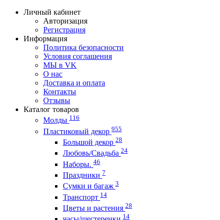
Личный кабинет
Авторизация
Регистрация
Информация
Политика безопасности
Условия соглашения
МЫ в VK
О нас
Доставка и оплата
Контакты
Отзывы
Каталог товаров
116
Молды
955
Пластиковый декор
28
Большой декор
24
Любовь/Cвадьба
46
Наборы.
7
Праздники
3
Сумки и багаж
14
Транспорт
28
Цветы и растения
14
часы/шестеренки