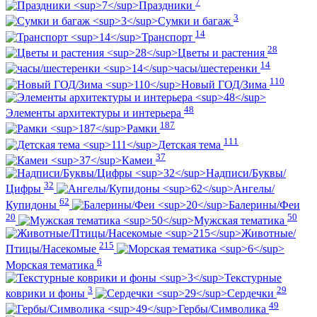
7
Праздники
3
Сумки и багаж
14
Транспорт
28
Цветы и растения
14
часы/шестеренки
110
Новый ГОД/Зима
48
Элементы архитектуры и интерьера
187
Рамки
111
Детская тема
37
Камеи
Надписи/Буквы/
32
Цифры
Ангелы/
62
Купидоны
Балерины/Феи
20
50
Мужская тематика
Животные/
215
Птицы/Насекомые
6
Морская тематика
Текстурные
3
29
коврики и фоны
Сердечки
49
Гербы/Символика