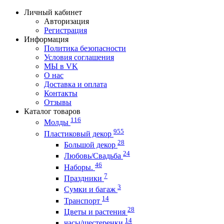
Личный кабинет
Авторизация
Регистрация
Информация
Политика безопасности
Условия соглашения
МЫ в VK
О нас
Доставка и оплата
Контакты
Отзывы
Каталог товаров
116
Молды
955
Пластиковый декор
28
Большой декор
24
Любовь/Cвадьба
46
Наборы.
7
Праздники
3
Сумки и багаж
14
Транспорт
28
Цветы и растения
14
часы/шестеренки