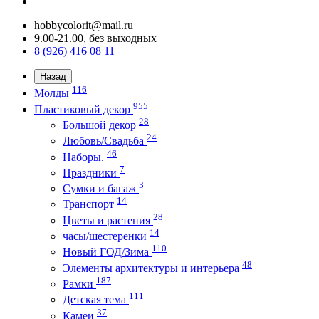
hobbycolorit@mail.ru
9.00-21.00, без выходных
8 (926) 416 08 11
Назад
116
Молды
955
Пластиковый декор
28
Большой декор
24
Любовь/Cвадьба
46
Наборы.
7
Праздники
3
Сумки и багаж
14
Транспорт
28
Цветы и растения
14
часы/шестеренки
110
Новый ГОД/Зима
48
Элементы архитектуры и интерьера
187
Рамки
111
Детская тема
37
Камеи