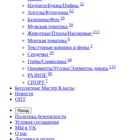
32
Надписи/Буквы/Цифры
62
Ангелы/Купидоны
20
Балерины/Феи
50
Мужская тематика
215
Животные/Птицы/Насекомые
6
Морская тематика
3
Текстурные коврики и фоны
29
Сердечки
49
Гербы/Символика
133
Орнаменты/Уголки/Элементы декора
90
РАЗНОЕ
7
СПОРТ
Бесплатные Мастер Классы
Новости
ОПТ
Назад
Политика безопасности
Условия соглашения
МЫ в VK
О нас
Доставка и оплата