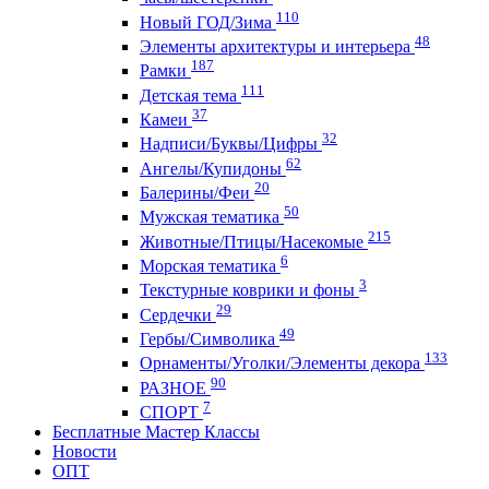
110
Новый ГОД/Зима
48
Элементы архитектуры и интерьера
187
Рамки
111
Детская тема
37
Камеи
32
Надписи/Буквы/Цифры
62
Ангелы/Купидоны
20
Балерины/Феи
50
Мужская тематика
215
Животные/Птицы/Насекомые
6
Морская тематика
3
Текстурные коврики и фоны
29
Сердечки
49
Гербы/Символика
133
Орнаменты/Уголки/Элементы декора
90
РАЗНОЕ
7
СПОРТ
Бесплатные Мастер Классы
Новости
ОПТ