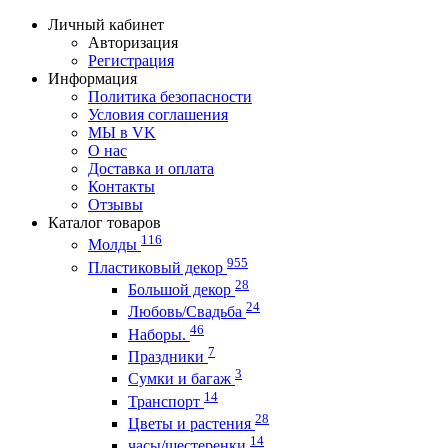
Личный кабинет
Авторизация
Регистрация
Информация
Политика безопасности
Условия соглашения
МЫ в VK
О нас
Доставка и оплата
Контакты
Отзывы
Каталог товаров
116
Молды
955
Пластиковый декор
28
Большой декор
24
Любовь/Cвадьба
46
Наборы.
7
Праздники
3
Сумки и багаж
14
Транспорт
28
Цветы и растения
14
часы/шестеренки