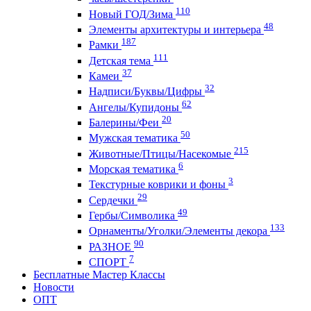
110
Новый ГОД/Зима
48
Элементы архитектуры и интерьера
187
Рамки
111
Детская тема
37
Камеи
32
Надписи/Буквы/Цифры
62
Ангелы/Купидоны
20
Балерины/Феи
50
Мужская тематика
215
Животные/Птицы/Насекомые
6
Морская тематика
3
Текстурные коврики и фоны
29
Сердечки
49
Гербы/Символика
133
Орнаменты/Уголки/Элементы декора
90
РАЗНОЕ
7
СПОРТ
Бесплатные Мастер Классы
Новости
ОПТ