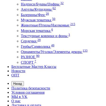
32
Надписи/Буквы/Цифры
62
Ангелы/Купидоны
20
Балерины/Феи
50
Мужская тематика
215
Животные/Птицы/Насекомые
6
Морская тематика
3
Текстурные коврики и фоны
29
Сердечки
49
Гербы/Символика
133
Орнаменты/Уголки/Элементы декора
90
РАЗНОЕ
7
СПОРТ
Бесплатные Мастер Классы
Новости
ОПТ
Назад
Политика безопасности
Условия соглашения
МЫ в VK
О нас
Доставка и оплата