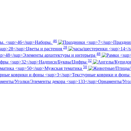
46
Наборы.
Праздн
28
Цветы и растения
48
Элементы архитектуры и интерьера
32
Надписи/Буквы/Цифры
50
Мужская тематика
Текстурные коврики и фоны
Орнаменты/Уго