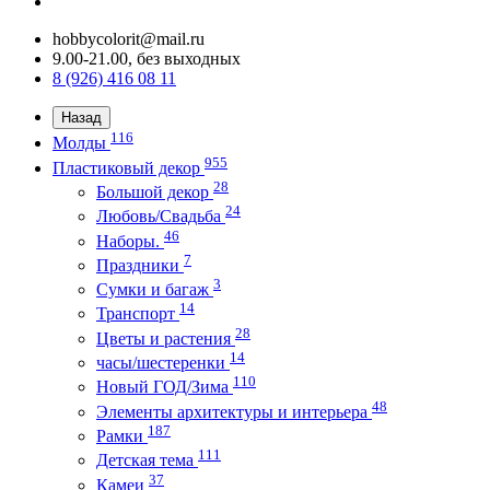
hobbycolorit@mail.ru
9.00-21.00, без выходных
8 (926) 416 08 11
Назад
116
Молды
955
Пластиковый декор
28
Большой декор
24
Любовь/Cвадьба
46
Наборы.
7
Праздники
3
Сумки и багаж
14
Транспорт
28
Цветы и растения
14
часы/шестеренки
110
Новый ГОД/Зима
48
Элементы архитектуры и интерьера
187
Рамки
111
Детская тема
37
Камеи