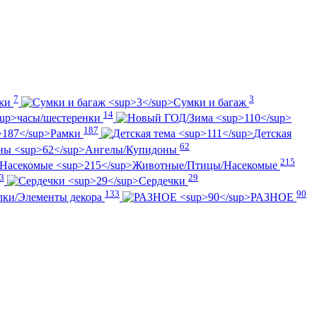
7
3
ики
Сумки и багаж
14
часы/шестеренки
187
Рамки
Детская
62
Ангелы/Купидоны
215
Животные/Птицы/Насекомые
3
29
Сердечки
133
90
лки/Элементы декора
РАЗНОЕ