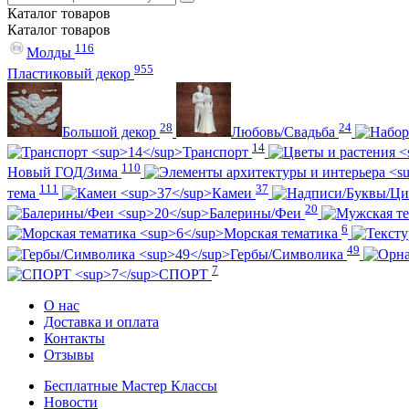
Каталог
товаров
Каталог
товаров
116
Молды
955
Пластиковый декор
28
24
Большой декор
Любовь/Cвадьба
14
Транспорт
110
Новый ГОД/Зима
111
37
тема
Камеи
20
Балерины/Феи
6
Морская тематика
49
Гербы/Символика
7
СПОРТ
О нас
Доставка и оплата
Контакты
Отзывы
Бесплатные Мастер Классы
Новости