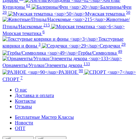
Цифры
Ангелы/
62
Купидоны
Балерины/Феи
20
50
Мужская тематика
Животные/
215
Птицы/Насекомые
6
Морская тематика
Текстурные
3
29
коврики и фоны
Сердечки
49
Гербы/Символика
133
Орнаменты/Уголки/Элементы декора
90
РАЗНОЕ
7
СПОРТ
О нас
Доставка и оплата
Контакты
Отзывы
Бесплатные Мастер Классы
Новости
ОПТ