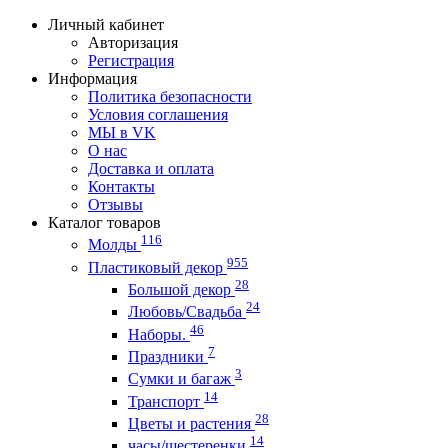
Личный кабинет
Авторизация
Регистрация
Информация
Политика безопасности
Условия соглашения
МЫ в VK
О нас
Доставка и оплата
Контакты
Отзывы
Каталог товаров
116
Молды
955
Пластиковый декор
28
Большой декор
24
Любовь/Cвадьба
46
Наборы.
7
Праздники
3
Сумки и багаж
14
Транспорт
28
Цветы и растения
14
часы/шестеренки