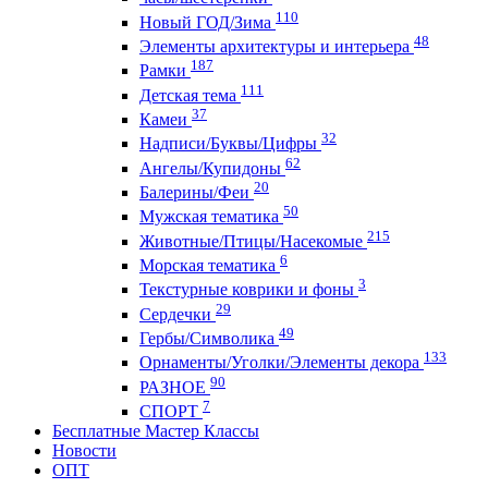
110
Новый ГОД/Зима
48
Элементы архитектуры и интерьера
187
Рамки
111
Детская тема
37
Камеи
32
Надписи/Буквы/Цифры
62
Ангелы/Купидоны
20
Балерины/Феи
50
Мужская тематика
215
Животные/Птицы/Насекомые
6
Морская тематика
3
Текстурные коврики и фоны
29
Сердечки
49
Гербы/Символика
133
Орнаменты/Уголки/Элементы декора
90
РАЗНОЕ
7
СПОРТ
Бесплатные Мастер Классы
Новости
ОПТ