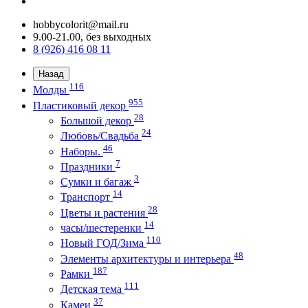
hobbycolorit@mail.ru
9.00-21.00, без выходных
8 (926) 416 08 11
Назад
116
Молды
955
Пластиковый декор
28
Большой декор
24
Любовь/Cвадьба
46
Наборы.
7
Праздники
3
Сумки и багаж
14
Транспорт
28
Цветы и растения
14
часы/шестеренки
110
Новый ГОД/Зима
48
Элементы архитектуры и интерьера
187
Рамки
111
Детская тема
37
Камеи