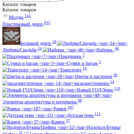
Каталог
товаров
Каталог
товаров
116
Молды
955
Пластиковый декор
28
Большой декор
24
46
Любовь/Cвадьба
Наборы.
7
Праздники
3
Сумки и багаж
14
Транспорт
28
Цветы и растения
14
часы/шестеренки
110
Новый ГОД/Зима
48
Элементы архитектуры и интерьера
187
Рамки
111
Детская тема
37
Камеи
Надписи/Буквы/
32