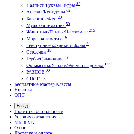
32
Надписи/Буквы/Цифры
62
Ангелы/Купидоны
20
Балерины/Феи
50
Мужская тематика
215
Животные/Птицы/Насекомые
6
Морская тематика
3
Текстурные коврики и фоны
29
Сердечки
49
Гербы/Символика
133
Орнаменты/Уголки/Элементы декора
90
РАЗНОЕ
7
СПОРТ
Бесплатные Мастер Классы
Новости
ОПТ
Назад
Политика безопасности
Условия соглашения
МЫ в VK
О нас
Доставка и оплата