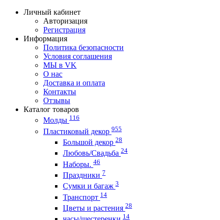
Личный кабинет
Авторизация
Регистрация
Информация
Политика безопасности
Условия соглашения
МЫ в VK
О нас
Доставка и оплата
Контакты
Отзывы
Каталог товаров
116
Молды
955
Пластиковый декор
28
Большой декор
24
Любовь/Cвадьба
46
Наборы.
7
Праздники
3
Сумки и багаж
14
Транспорт
28
Цветы и растения
14
часы/шестеренки