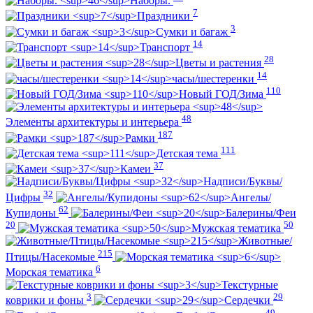
Наборы.
7
Праздники
3
Сумки и багаж
14
Транспорт
28
Цветы и растения
14
часы/шестеренки
110
Новый ГОД/Зима
48
Элементы архитектуры и интерьера
187
Рамки
111
Детская тема
37
Камеи
Надписи/Буквы/
32
Цифры
Ангелы/
62
Купидоны
Балерины/Феи
20
50
Мужская тематика
Животные/
215
Птицы/Насекомые
6
Морская тематика
Текстурные
3
29
коврики и фоны
Сердечки
49