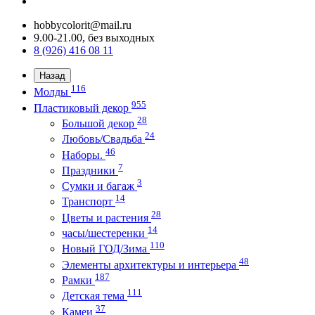
hobbycolorit@mail.ru
9.00-21.00, без выходных
8 (926) 416 08 11
Назад
116
Молды
955
Пластиковый декор
28
Большой декор
24
Любовь/Cвадьба
46
Наборы.
7
Праздники
3
Сумки и багаж
14
Транспорт
28
Цветы и растения
14
часы/шестеренки
110
Новый ГОД/Зима
48
Элементы архитектуры и интерьера
187
Рамки
111
Детская тема
37
Камеи