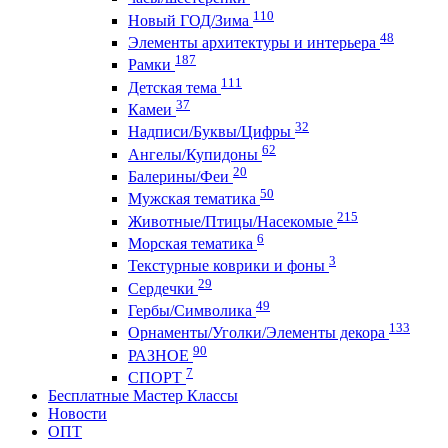
110
Новый ГОД/Зима
48
Элементы архитектуры и интерьера
187
Рамки
111
Детская тема
37
Камеи
32
Надписи/Буквы/Цифры
62
Ангелы/Купидоны
20
Балерины/Феи
50
Мужская тематика
215
Животные/Птицы/Насекомые
6
Морская тематика
3
Текстурные коврики и фоны
29
Сердечки
49
Гербы/Символика
133
Орнаменты/Уголки/Элементы декора
90
РАЗНОЕ
7
СПОРТ
Бесплатные Мастер Классы
Новости
ОПТ