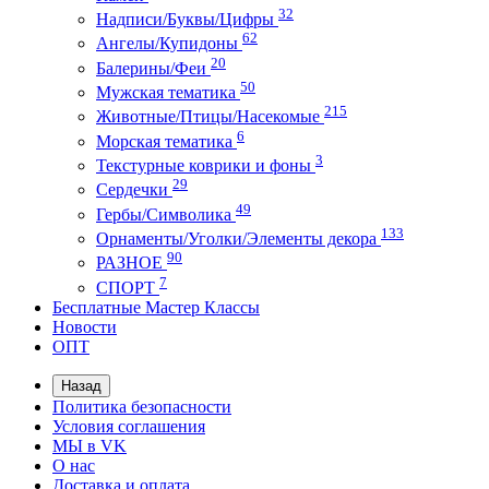
32
Надписи/Буквы/Цифры
62
Ангелы/Купидоны
20
Балерины/Феи
50
Мужская тематика
215
Животные/Птицы/Насекомые
6
Морская тематика
3
Текстурные коврики и фоны
29
Сердечки
49
Гербы/Символика
133
Орнаменты/Уголки/Элементы декора
90
РАЗНОЕ
7
СПОРТ
Бесплатные Мастер Классы
Новости
ОПТ
Назад
Политика безопасности
Условия соглашения
МЫ в VK
О нас
Доставка и оплата