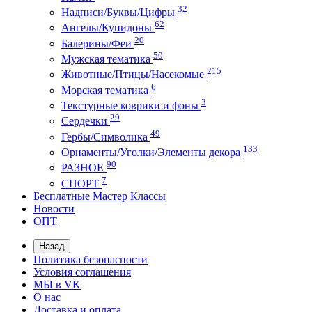
32
Надписи/Буквы/Цифры
62
Ангелы/Купидоны
20
Балерины/Феи
50
Мужская тематика
215
Животные/Птицы/Насекомые
6
Морская тематика
3
Текстурные коврики и фоны
29
Сердечки
49
Гербы/Символика
133
Орнаменты/Уголки/Элементы декора
90
РАЗНОЕ
7
СПОРТ
Бесплатные Мастер Классы
Новости
ОПТ
Назад
Политика безопасности
Условия соглашения
МЫ в VK
О нас
Доставка и оплата