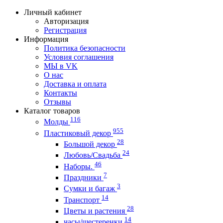
Личный кабинет
Авторизация
Регистрация
Информация
Политика безопасности
Условия соглашения
МЫ в VK
О нас
Доставка и оплата
Контакты
Отзывы
Каталог товаров
116
Молды
955
Пластиковый декор
28
Большой декор
24
Любовь/Cвадьба
46
Наборы.
7
Праздники
3
Сумки и багаж
14
Транспорт
28
Цветы и растения
14
часы/шестеренки