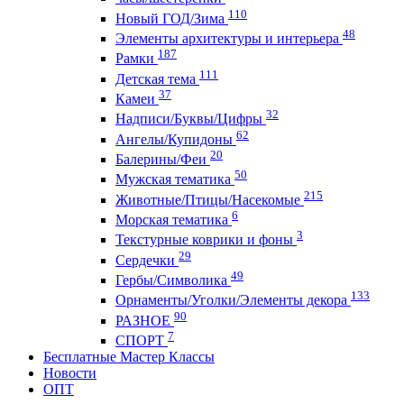
110
Новый ГОД/Зима
48
Элементы архитектуры и интерьера
187
Рамки
111
Детская тема
37
Камеи
32
Надписи/Буквы/Цифры
62
Ангелы/Купидоны
20
Балерины/Феи
50
Мужская тематика
215
Животные/Птицы/Насекомые
6
Морская тематика
3
Текстурные коврики и фоны
29
Сердечки
49
Гербы/Символика
133
Орнаменты/Уголки/Элементы декора
90
РАЗНОЕ
7
СПОРТ
Бесплатные Мастер Классы
Новости
ОПТ