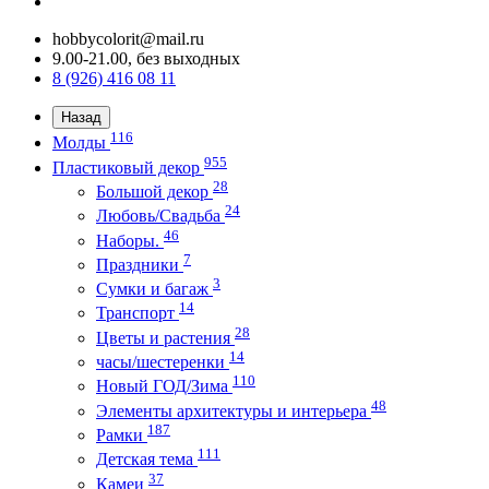
hobbycolorit@mail.ru
9.00-21.00, без выходных
8 (926) 416 08 11
Назад
116
Молды
955
Пластиковый декор
28
Большой декор
24
Любовь/Cвадьба
46
Наборы.
7
Праздники
3
Сумки и багаж
14
Транспорт
28
Цветы и растения
14
часы/шестеренки
110
Новый ГОД/Зима
48
Элементы архитектуры и интерьера
187
Рамки
111
Детская тема
37
Камеи