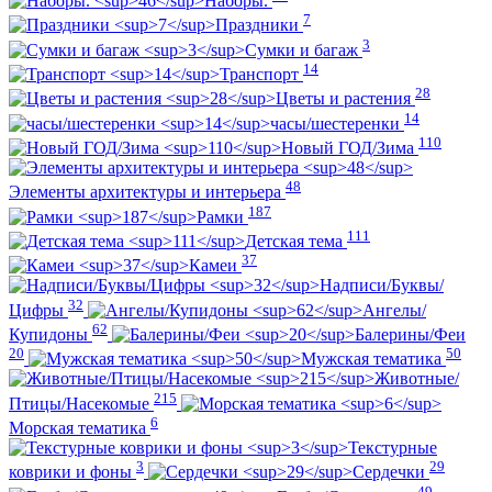
Наборы.
7
Праздники
3
Сумки и багаж
14
Транспорт
28
Цветы и растения
14
часы/шестеренки
110
Новый ГОД/Зима
48
Элементы архитектуры и интерьера
187
Рамки
111
Детская тема
37
Камеи
Надписи/Буквы/
32
Цифры
Ангелы/
62
Купидоны
Балерины/Феи
20
50
Мужская тематика
Животные/
215
Птицы/Насекомые
6
Морская тематика
Текстурные
3
29
коврики и фоны
Сердечки
49