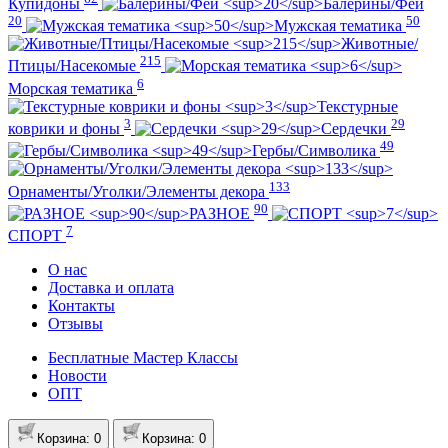
Купидоны
Балерины/Феи
20
50
Мужская тематика
Животные/
215
Птицы/Насекомые
6
Морская тематика
Текстурные
3
29
коврики и фоны
Сердечки
49
Гербы/Символика
133
Орнаменты/Уголки/Элементы декора
90
РАЗНОЕ
7
СПОРТ
О нас
Доставка и оплата
Контакты
Отзывы
Бесплатные Мастер Классы
Новости
ОПТ
Корзина
: 0
Корзина
: 0