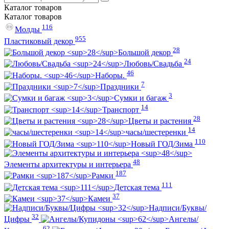
Каталог
товаров
Каталог
товаров
116
Молды
955
Пластиковый декор
28
Большой декор
24
Любовь/Cвадьба
46
Наборы.
7
Праздники
3
Сумки и багаж
14
Транспорт
28
Цветы и растения
14
часы/шестеренки
110
Новый ГОД/Зима
48
Элементы архитектуры и интерьера
187
Рамки
111
Детская тема
37
Камеи
Надписи/Буквы/
32
Цифры
Ангелы/
62