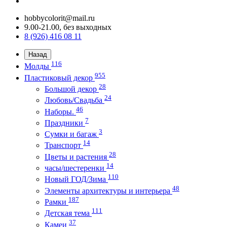
hobbycolorit@mail.ru
9.00-21.00, без выходных
8 (926) 416 08 11
Назад
116
Молды
955
Пластиковый декор
28
Большой декор
24
Любовь/Cвадьба
46
Наборы.
7
Праздники
3
Сумки и багаж
14
Транспорт
28
Цветы и растения
14
часы/шестеренки
110
Новый ГОД/Зима
48
Элементы архитектуры и интерьера
187
Рамки
111
Детская тема
37
Камеи