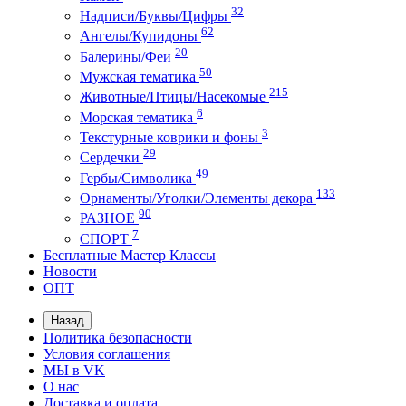
32
Надписи/Буквы/Цифры
62
Ангелы/Купидоны
20
Балерины/Феи
50
Мужская тематика
215
Животные/Птицы/Насекомые
6
Морская тематика
3
Текстурные коврики и фоны
29
Сердечки
49
Гербы/Символика
133
Орнаменты/Уголки/Элементы декора
90
РАЗНОЕ
7
СПОРТ
Бесплатные Мастер Классы
Новости
ОПТ
Назад
Политика безопасности
Условия соглашения
МЫ в VK
О нас
Доставка и оплата