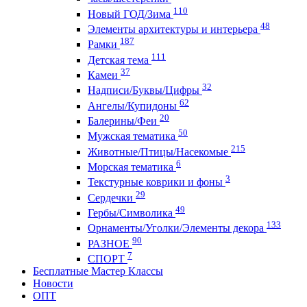
110
Новый ГОД/Зима
48
Элементы архитектуры и интерьера
187
Рамки
111
Детская тема
37
Камеи
32
Надписи/Буквы/Цифры
62
Ангелы/Купидоны
20
Балерины/Феи
50
Мужская тематика
215
Животные/Птицы/Насекомые
6
Морская тематика
3
Текстурные коврики и фоны
29
Сердечки
49
Гербы/Символика
133
Орнаменты/Уголки/Элементы декора
90
РАЗНОЕ
7
СПОРТ
Бесплатные Мастер Классы
Новости
ОПТ