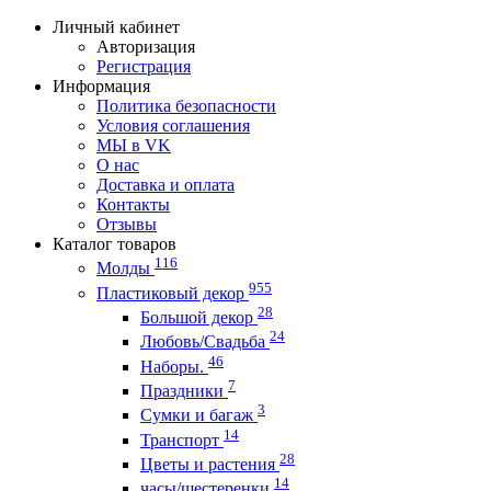
Личный кабинет
Авторизация
Регистрация
Информация
Политика безопасности
Условия соглашения
МЫ в VK
О нас
Доставка и оплата
Контакты
Отзывы
Каталог товаров
116
Молды
955
Пластиковый декор
28
Большой декор
24
Любовь/Cвадьба
46
Наборы.
7
Праздники
3
Сумки и багаж
14
Транспорт
28
Цветы и растения
14
часы/шестеренки