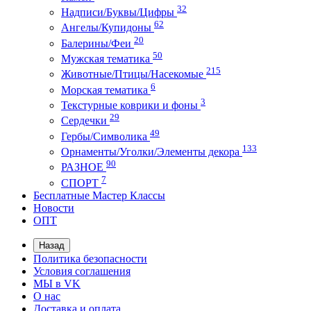
32
Надписи/Буквы/Цифры
62
Ангелы/Купидоны
20
Балерины/Феи
50
Мужская тематика
215
Животные/Птицы/Насекомые
6
Морская тематика
3
Текстурные коврики и фоны
29
Сердечки
49
Гербы/Символика
133
Орнаменты/Уголки/Элементы декора
90
РАЗНОЕ
7
СПОРТ
Бесплатные Мастер Классы
Новости
ОПТ
Назад
Политика безопасности
Условия соглашения
МЫ в VK
О нас
Доставка и оплата