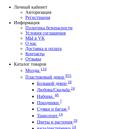
Личный кабинет
Авторизация
Регистрация
Информация
Политика безопасности
Условия соглашения
МЫ в VK
О нас
Доставка и оплата
Контакты
Отзывы
Каталог товаров
116
Молды
955
Пластиковый декор
28
Большой декор
24
Любовь/Cвадьба
46
Наборы.
7
Праздники
3
Сумки и багаж
14
Транспорт
28
Цветы и растения
14
часы/шестеренки