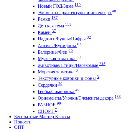
110
Новый ГОД/Зима
48
Элементы архитектуры и интерьера
187
Рамки
111
Детская тема
37
Камеи
32
Надписи/Буквы/Цифры
62
Ангелы/Купидоны
20
Балерины/Феи
50
Мужская тематика
215
Животные/Птицы/Насекомые
6
Морская тематика
3
Текстурные коврики и фоны
29
Сердечки
49
Гербы/Символика
133
Орнаменты/Уголки/Элементы декора
90
РАЗНОЕ
7
СПОРТ
Бесплатные Мастер Классы
Новости
ОПТ