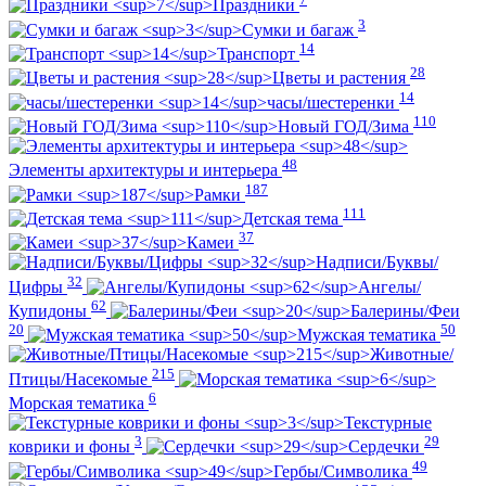
Праздники
3
Сумки и багаж
14
Транспорт
28
Цветы и растения
14
часы/шестеренки
110
Новый ГОД/Зима
48
Элементы архитектуры и интерьера
187
Рамки
111
Детская тема
37
Камеи
Надписи/Буквы/
32
Цифры
Ангелы/
62
Купидоны
Балерины/Феи
20
50
Мужская тематика
Животные/
215
Птицы/Насекомые
6
Морская тематика
Текстурные
3
29
коврики и фоны
Сердечки
49
Гербы/Символика