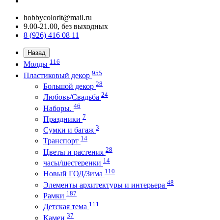
hobbycolorit@mail.ru
9.00-21.00, без выходных
8 (926) 416 08 11
Назад
116
Молды
955
Пластиковый декор
28
Большой декор
24
Любовь/Cвадьба
46
Наборы.
7
Праздники
3
Сумки и багаж
14
Транспорт
28
Цветы и растения
14
часы/шестеренки
110
Новый ГОД/Зима
48
Элементы архитектуры и интерьера
187
Рамки
111
Детская тема
37
Камеи